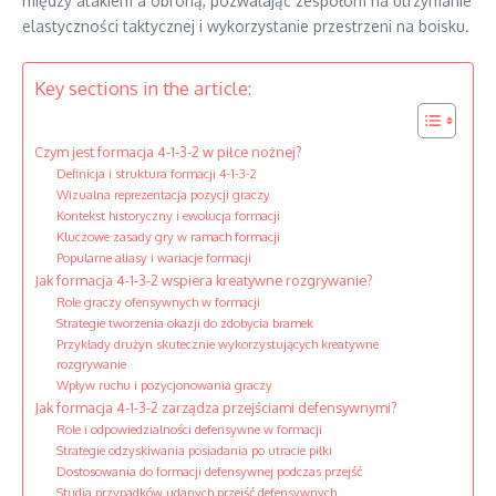
między atakiem a obroną, pozwalając zespołom na utrzymanie
elastyczności taktycznej i wykorzystanie przestrzeni na boisku.
Key sections in the article:
Czym jest formacja 4-1-3-2 w piłce nożnej?
Definicja i struktura formacji 4-1-3-2
Wizualna reprezentacja pozycji graczy
Kontekst historyczny i ewolucja formacji
Kluczowe zasady gry w ramach formacji
Popularne aliasy i wariacje formacji
Jak formacja 4-1-3-2 wspiera kreatywne rozgrywanie?
Role graczy ofensywnych w formacji
Strategie tworzenia okazji do zdobycia bramek
Przykłady drużyn skutecznie wykorzystujących kreatywne
rozgrywanie
Wpływ ruchu i pozycjonowania graczy
Jak formacja 4-1-3-2 zarządza przejściami defensywnymi?
Role i odpowiedzialności defensywne w formacji
Strategie odzyskiwania posiadania po utracie piłki
Dostosowania do formacji defensywnej podczas przejść
Studia przypadków udanych przejść defensywnych