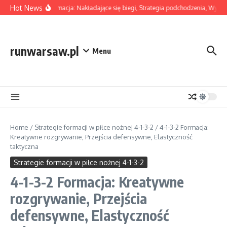
Skip to content
Hot News
4-1-3-2 Formacja: Nakładające się biegi, Strategia podchodzenia, Wymian
runwarsaw.pl
Menu
Home
/
Strategie formacji w piłce nożnej 4-1-3-2
/
4-1-3-2 Formacja:
Kreatywne rozgrywanie, Przejścia defensywne, Elastyczność
taktyczna
Strategie formacji w piłce nożnej 4-1-3-2
4-1-3-2 Formacja: Kreatywne
rozgrywanie, Przejścia
defensywne, Elastyczność