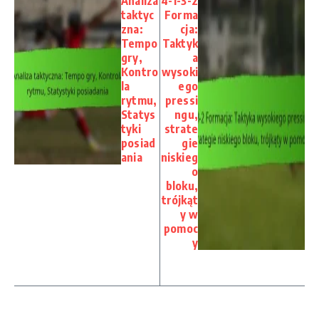
Analiza
4-1-3-2
taktyc
Forma
zna:
cja:
Tempo
Taktyk
gry,
a
Kontro
wysoki
la
ego
rytmu,
pressi
Statys
ngu,
tyki
strate
posiad
gie
ania
niskieg
o
bloku,
trójkąt
y w
pomoc
y