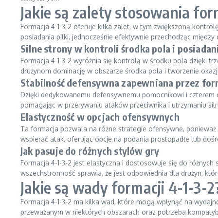
Jakie są zalety stosowania for
Formacja 4-1-3-2 oferuje kilka zalet, w tym zwiększoną kontr
posiadania piłki, jednocześnie efektywnie przechodząc między
Silne strony w kontroli środka pola i posiadani
Formacja 4-1-3-2 wyróżnia się kontrolą w środku pola dzięki t
drużynom dominację w obszarze środka pola i tworzenie okazj
Stabilność defensywna zapewniana przez for
Dzięki dedykowanemu defensywnemu pomocnikowi i czterem obr
pomagając w przerywaniu ataków przeciwnika i utrzymaniu si
Elastyczność w opcjach ofensywnych
Ta formacja pozwala na różne strategie ofensywne, ponieważ 
wspierać atak, oferując opcje na podania prostopadłe lub doś
Jak pasuje do różnych stylów gry
Formacja 4-1-3-2 jest elastyczna i dostosowuje się do różnych s
wszechstronność sprawia, że jest odpowiednia dla drużyn, któ
Jakie są wady formacji 4-1-3-2
Formacja 4-1-3-2 ma kilka wad, które mogą wpłynąć na wydajno
przeważanym w niektórych obszarach oraz potrzeba kompatybil