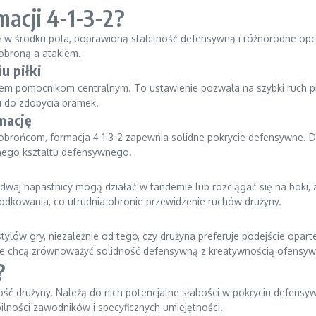
macji 4-1-3-2?
olę w środku pola, poprawioną stabilność defensywną i różnorodne o
 obroną a atakiem.
u piłki
rzem pomocnikom centralnym. To ustawienie pozwala na szybki ruch pi
i do zdobycia bramek.
mację
ońcom, formacja 4-1-3-2 zapewnia solidne pokrycie defensywne. Def
lnego kształtu defensywnego.
dwaj napastnicy mogą działać w tandemie lub rozciągać się na boki,
rodkowania, co utrudnia obronie przewidzenie ruchów drużyny.
tylów gry, niezależnie od tego, czy drużyna preferuje podejście oparte 
re chcą zrównoważyć solidność defensywną z kreatywnością ofensywną
?
ść drużyny. Należą do nich potencjalne słabości w pokryciu defensyw
ności zawodników i specyficznych umiejętności.