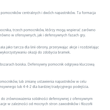
ch pomocników centralnych i dwóch napastników. Ta formacja
pomocnika, trzech pomocników, którzy mogą wspierać zarówno
arówno w ofensywnych, jak i defensywnych fazach gry.
jako tarcza dla linii obrony, przerywając akcje i rozdzielając
i wykorzystywaniu okazji do zdobycia bramek.
 obszarach boiska. Defensywny pomocnik odgrywa kluczową
pomocników, lub zmianę ustawienia napastników w celu
sywnego lub 4-4-2 dla bardziej tradycyjnego podejścia.
yły do zrównoważenia solidności defensywnej z ofensywnym
acje w zależności od mocnych stron zawodników i filozofii