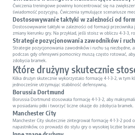
Ćwiczenia treningowe powinny koncentrować się na zwiększeniu
świadomość pozycyjną. Ćwiczenia symulujące scenariusze me
Dostosowywanie taktyki w zależności od form
Dostosowywanie taktyki w zależności od formacji przeciwnika j
zmiany kierunku gry. Na przykład, jeśli stoisz w obliczu 4-3-3
Strategie pozycjonowania zawodników i ruc
Strategie pozycjonowania zawodników i ruchu są niezbędne, ab
podczas gdy ofensywni pomocnicy muszą często rotować, aby 
zdobycia bramek.
Które drużyny skutecznie stos
Kilka drużyn skutecznie wykorzystało formację 4-1-3-2, w tym 
jednocześnie utrzymując stabilność defensywną.
Borussia Dortmund
Borussia Dortmund stosowała formację 4-1-3-2, aby maksymal
w posiadaniu piłki i tworzyć liczne okazje do zdobycia bramek.
Manchester City
Manchester City skutecznie zintegrował formację 4-1-3-2 po
napastników, co prowadzi do stylu gry o wysokiej liczbie bram
Inne znane drużyny