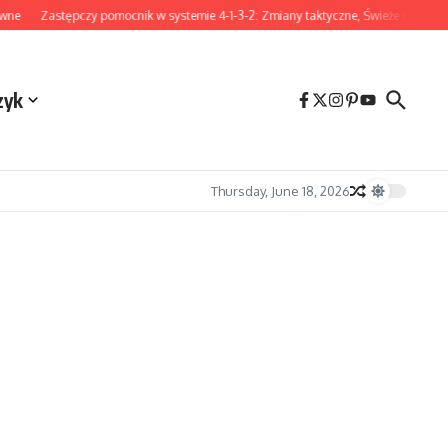
Zastępczy pomocnik w systemie 4-1-3-2: Zmiany taktyczne, Świeże nogi, Wpływ na
zyk
Thursday, June 18, 2026