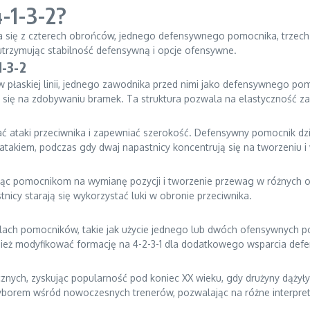
4-1-3-2?
łada się z czterech obrońców, jednego defensywnego pomocnika, trze
 utrzymując stabilność defensywną i opcje ofensywne.
1-3-2
 w płaskiej linii, jednego zawodnika przed nimi jako defensywnego 
ją się na zdobywaniu bramek. Ta struktura pozwala na elastyczność z
 ataki przeciwnika i zapewniać szerokość. Defensywny pomocnik działa 
 atakiem, podczas gdy dwaj napastnicy koncentrują się na tworzeniu 
jąc pomocnikom na wymianę pozycji i tworzenie przewag w różnych
nicy starają się wykorzystać luki w obronie przeciwnika.
olach pomocników, takie jak użycie jednego lub dwóch ofensywnych 
eż modyfikować formację na 4-2-3-1 dla dodatkowego wsparcia defen
cznych, zyskując popularność pod koniec XX wieku, gdy drużyny dąż
 wyborem wśród nowoczesnych trenerów, pozwalając na różne interpret