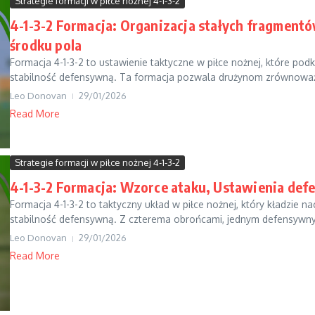
Strategie formacji w piłce nożnej 4-1-3-2
4-1-3-2 Formacja: Organizacja stałych fragmentó
środku pola
Formacja 4-1-3-2 to ustawienie taktyczne w piłce nożnej, które pod
stabilność defensywną. Ta formacja pozwala drużynom zrównoważy
Leo Donovan
29/01/2026
Read More
Strategie formacji w piłce nożnej 4-1-3-2
4-1-3-2 Formacja: Wzorce ataku, Ustawienia def
Formacja 4-1-3-2 to taktyczny układ w piłce nożnej, który kładzie 
stabilność defensywną. Z czterema obrońcami, jednym defensywn
Leo Donovan
29/01/2026
Read More