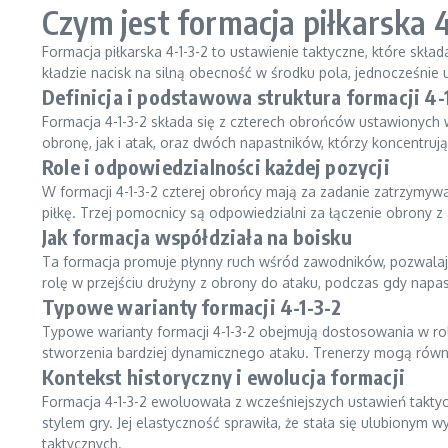
Czym jest formacja piłkarska 
Formacja piłkarska 4-1-3-2 to ustawienie taktyczne, które sk
kładzie nacisk na silną obecność w środku pola, jednocześnie
Definicja i podstawowa struktura formacji 4-
Formacja 4-1-3-2 składa się z czterech obrońców ustawionych
obronę, jak i atak, oraz dwóch napastników, którzy koncentru
Role i odpowiedzialności każdej pozycji
W formacji 4-1-3-2 czterej obrońcy mają za zadanie zatrzymywać
piłkę. Trzej pomocnicy są odpowiedzialni za łączenie obrony z
Jak formacja współdziała na boisku
Ta formacja promuje płynny ruch wśród zawodników, pozwala
rolę w przejściu drużyny z obrony do ataku, podczas gdy napast
Typowe warianty formacji 4-1-3-2
Typowe warianty formacji 4-1-3-2 obejmują dostosowania w r
stworzenia bardziej dynamicznego ataku. Trenerzy mogą równi
Kontekst historyczny i ewolucja formacji
Formacja 4-1-3-2 ewoluowała z wcześniejszych ustawień takty
stylem gry. Jej elastyczność sprawiła, że stała się ulubionym
taktycznych.