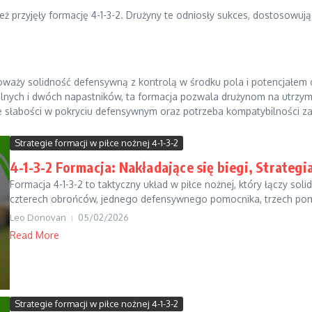
ież przyjęły formację 4-1-3-2. Drużyny te odniosły sukces, dostosow
wnoważy solidność defensywną z kontrolą w środku pola i potencjałe
ch i dwóch napastników, ta formacja pozwala drużynom na utrzymani
lne słabości w pokryciu defensywnym oraz potrzeba kompatybilności 
Strategie formacji w piłce nożnej 4-1-3-2
4-1-3-2 Formacja: Nakładające się biegi, Strate
Formacja 4-1-3-2 to taktyczny układ w piłce nożnej, który łączy so
czterech obrońców, jednego defensywnego pomocnika, trzech pom
Leo Donovan
05/02/2026
Read More
Strategie formacji w piłce nożnej 4-1-3-2