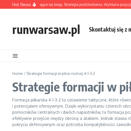
Skip to content
Hot News
 Formacja: Nakładające się biegi, Strategia podchodzenia, Wymiana pozycji
Ana
runwarsaw.pl
Skontaktuj się z 
Home
/
Strategie formacji w piłce nożnej 4-1-3-2
Strategie formacji w pi
Formacja piłkarska 4-1-3-2 to ustawienie taktyczne, które ró
i potencjałem ofensywnym. Dzięki wykorzystaniu czterech ob
pomocników centralnych i dwóch napastników, ta formacja poz
efektywne przejście między obroną a atakiem. Jednak stawia ró
pokryciu defensywnym oraz potrzeba kompatybilności zawodn