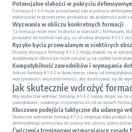
Potencjalne słabości w pokryciu defensywny
Formacja 4-1-3-2 może pozostawiać luki w pokryciu defensy
wykorzystać te przestrzenie, prowadząc do podatności podcza
Wyzwania w obliczu konkretnych formacji
Ta formacja może mieć trudności w starciach z formacjami, któ
prowadzić do kontroli nad grą, co utrudnia drużynie 4-1-3-2 ut
Ryzyko bycia przeważanym w niektórych obs
Drużyny stosujące formację 4-1-3-2 mogą znaleźć się w sytuacj
dodatkowych obrońców może narażać ją na szybkie kontrataki, 
Kompatybilność zawodników i wymagania dot
Sukces formacji 4-1-3-2 w dużej mierze zależy od kompatybil
wytrzymałości i wszechstronności, aby dostosować się do wy
Jak skutecznie wdrożyć formac
Aby skutecznie wdrożyć formację 4-1-3-2, należy skupić się na
zawodnikami i solidnego zrozumienia ich ról w ramach formacj
Kluczowe podejścia taktyczne dla udanego w
Skuteczne wdrożenie formacji 4-1-3-2 obejmuje kilka podejść t
defensywnego pomocnika do osłony linii obrony, jednocześni
Ćwiczenia treningowe wzmacniające zasady f