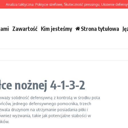
liza taktyczna: Pokrycie strefowe, Skuteczność pressingu, Ułożenie defensywne
nami
Zawartość
Kim jesteśmy
Strona tytułowa
Ję
łce nożnej 4-1-3-2
wnoważy solidność defensywną z kontrolą w środku pola
rońców, jednego defensywnego pomocnika, trzech
wala drużynom na utrzymanie posiadania piłki i
wnież wyzwania, takie jak potencjalne słabości w
ików.