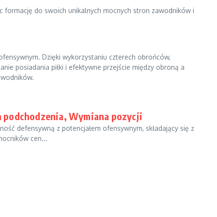
ując formację do swoich unikalnych mocnych stron zawodników i
m ofensywnym. Dzięki wykorzystaniu czterech obrońców,
e posiadania piłki i efektywne przejście między obroną a
zawodników.
gia podchodzenia, Wymiana pozycji
lidność defensywną z potencjałem ofensywnym, składający się z
ocników cen...