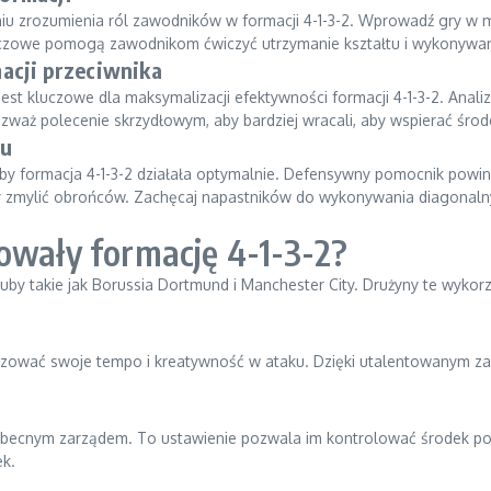
 zrozumienia ról zawodników w formacji 4-1-3-2. Wprowadź gry w mał
czowe pomogą zawodnikom ćwiczyć utrzymanie kształtu i wykonywani
acji przeciwnika
est kluczowe dla maksymalizacji efektywności formacji 4-1-3-2. Anali
, rozważ polecenie skrzydłowym, aby bardziej wracali, aby wspierać śro
hu
y formacja 4-1-3-2 działała optymalnie. Defensywny pomocnik powini
zmylić obrońców. Zachęcaj napastników do wykonywania diagonalnyc
owały formację 4-1-3-2?
kluby takie jak Borussia Dortmund i Manchester City. Drużyny te wyko
izować swoje tempo i kreatywność w ataku. Dzięki utalentowanym z
d obecnym zarządem. To ustawienie pozwala im kontrolować środek p
ek.