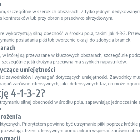
m
wnym, szczególnie w szerokich obszarach. Z tylko jednym dedykowa
s kontrataków lub przy obronie przeciwko skrzydłowym.
re wykorzystują silną obecność w środku pola, takimi jak 4-3-3. Prz
rzymanie posiadania piłki lub tworzenie okazji do zdobycia bramek.
zarach
i, w której są przeważane w kluczowych obszarach, szczególnie podcza
szczególnie jeśli drużyna przeciwna ma szybkich napastników.
yczące umiejętności
ności zawodników i wymagań dotyczących umiejętności. Zawodnicy mu
magań zarówno ofensywnych, jak i defensywnych faz, co może ograni
ję 4-1-3-2?
 utrzymaniu silnej obecności w środku pola, zapewniając jednocześni
i.
drożenia
aktycznych. Priorytetem powinno być utrzymanie piłki poprzez krótkie
e pozwalając trzem ofensywnym pomocnikom wspierać zarówno obronę
ormacji