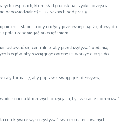
ych zespołach, które kładą nacisk na szybkie przejścia i
e odpowiedzialności taktycznych pod presją.
zuj mocne i słabe strony drużyny przeciwnej i bądź gotowy do
dek pola i zapobiegać przeciążeniom.
en ustawiać się centralnie, aby przechwytywać podania,
h biegów, aby rozciągnąć obronę i stworzyć okazje do
rzystały formację, aby poprawić swoją grę ofensywną,
awodnikom na kluczowych pozycjach, byli w stanie dominować
ola i efektywnie wykorzystywać swoich utalentowanych