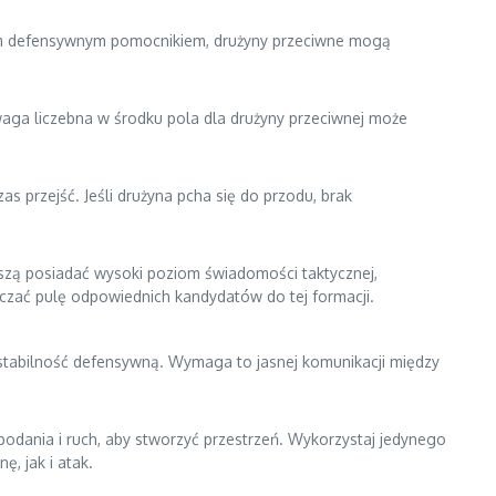
nym defensywnym pomocnikiem, drużyny przeciwne mogą
ewaga liczebna w środku pola dla drużyny przeciwnej może
s przejść. Jeśli drużyna pcha się do przodu, brak
szą posiadać wysoki poziom świadomości taktycznej,
czać pulę odpowiednich kandydatów do tej formacji.
e stabilność defensywną. Wymaga to jasnej komunikacji między
 podania i ruch, aby stworzyć przestrzeń. Wykorzystaj jedynego
, jak i atak.