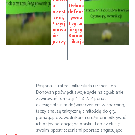
la
Osłona
przest
defens
rzeni,
ywna,
Pozycj
Czytan
onowa
ie gry,
nie
Komun
graczy
ikacja
Pasjonat strategii piłkarskich i trener, Leo
Donovan poświęcił swoje życie na zgłębianie
zawirowań formacji 4-1-3-2. Z ponad
dziesięcioletnim doświadczeniem w coaching,
łączy analizę taktyczną z miłością do gry,
pomagając zawodnikom i drużynom odkrywać
ich pełny potencjał na boisku. Leo dzieli się
swoimi spostrzeżeniami poprzez angażujące