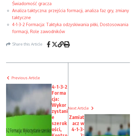
Świadomość gracza
Analiza taktyczna: przejścia formacji, analiza faz gry, zmiany
taktyczne
4-1-3-2 Formacja: Taktyka odzyskiwania piłki, Dostosowania
formacji, Role zawodników
Share this Article
Previous Article
4-1-3-2
Forma
cja:
Wykor
Next Article
zystani
e
Zamiat
szerok
acz w
ości,
4-1-3-
Kontro
2: