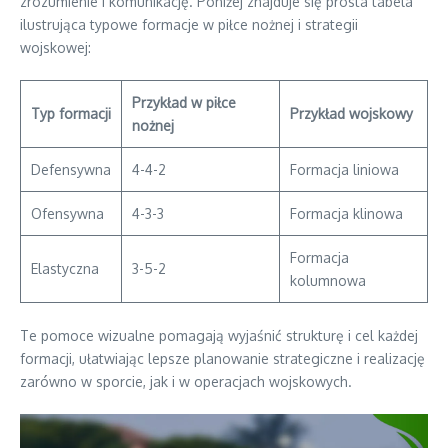
zrozumienie i komunikację. Poniżej znajduje się prosta tabela
ilustrująca typowe formacje w piłce nożnej i strategii
wojskowej:
Przykład w piłce
Typ formacji
Przykład wojskowy
nożnej
Defensywna
4-4-2
Formacja liniowa
Ofensywna
4-3-3
Formacja klinowa
Formacja
Elastyczna
3-5-2
kolumnowa
Te pomoce wizualne pomagają wyjaśnić strukturę i cel każdej
formacji, ułatwiając lepsze planowanie strategiczne i realizację
zarówno w sporcie, jak i w operacjach wojskowych.