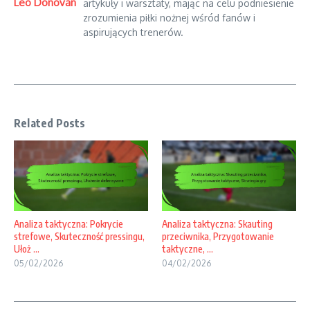
Leo Donovan
artykuły i warsztaty, mając na celu podniesienie
zrozumienia piłki nożnej wśród fanów i
aspirujących trenerów.
Related Posts
Analiza taktyczna: Pokrycie
Analiza taktyczna: Skauting
strefowe, Skuteczność pressingu,
przeciwnika, Przygotowanie
Ułoż ...
taktyczne, ...
05/02/2026
04/02/2026