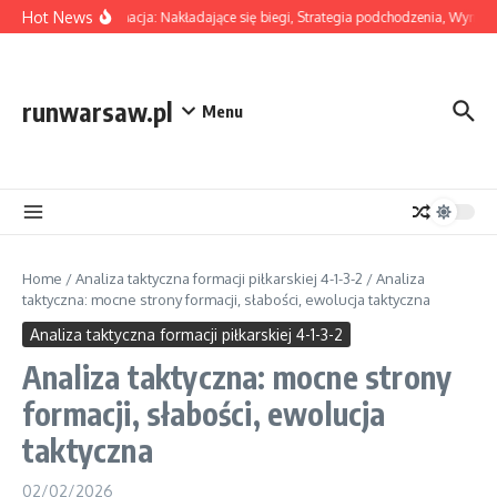
Skip to content
Hot News
4-1-3-2 Formacja: Nakładające się biegi, Strategia podchodzenia, Wymiana 
runwarsaw.pl
Menu
Home
/
Analiza taktyczna formacji piłkarskiej 4-1-3-2
/
Analiza
taktyczna: mocne strony formacji, słabości, ewolucja taktyczna
Analiza taktyczna formacji piłkarskiej 4-1-3-2
Analiza taktyczna: mocne strony
formacji, słabości, ewolucja
taktyczna
02/02/2026