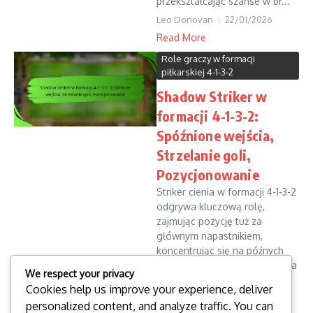
przekształcając szanse w br...
Leo Donovan
22/01/2026
Read More
Role graczy w formacji
piłkarskiej 4-1-3-2
Shadow Striker w
formacji 4-1-3-2:
Spóźnione wejścia,
Strzelanie goli,
Pozycjonowanie
Striker cienia w formacji 4-1-3-2
odgrywa kluczową rolę,
zajmując pozycję tuż za
głównym napastnikiem,
koncentrując się na późnych
biegach i okazjach do zdobycia
We respect your privacy
bramki. Ich zdolność do
Cookies help us improve your experience, deliver
czasowego wcho...
personalized content, and analyze traffic. You can