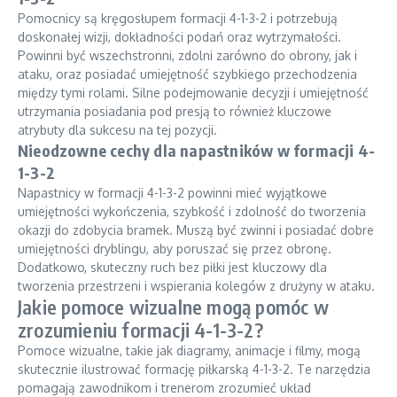
Pomocnicy są kręgosłupem formacji 4-1-3-2 i potrzebują
doskonałej wizji, dokładności podań oraz wytrzymałości.
Powinni być wszechstronni, zdolni zarówno do obrony, jak i
ataku, oraz posiadać umiejętność szybkiego przechodzenia
między tymi rolami. Silne podejmowanie decyzji i umiejętność
utrzymania posiadania pod presją to również kluczowe
atrybuty dla sukcesu na tej pozycji.
Nieodzowne cechy dla napastników w formacji 4-
1-3-2
Napastnicy w formacji 4-1-3-2 powinni mieć wyjątkowe
umiejętności wykończenia, szybkość i zdolność do tworzenia
okazji do zdobycia bramek. Muszą być zwinni i posiadać dobre
umiejętności dryblingu, aby poruszać się przez obronę.
Dodatkowo, skuteczny ruch bez piłki jest kluczowy dla
tworzenia przestrzeni i wspierania kolegów z drużyny w ataku.
Jakie pomoce wizualne mogą pomóc w
zrozumieniu formacji 4-1-3-2?
Pomoce wizualne, takie jak diagramy, animacje i filmy, mogą
skutecznie ilustrować formację piłkarską 4-1-3-2. Te narzędzia
pomagają zawodnikom i trenerom zrozumieć układ