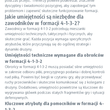
podczas przejść. Trenerzy powinni podkreślać znaczenie
dyscypliny i świadomości pozycyjnej, aby zapobiegać tym
problemom i zapewnić skuteczne funkcjonowanie formacji.
Jakie umiejętności są niezbędne dla
zawodników w formacji 4-1-3-2?
Zawodnicy w formacji 4-1-3-2 potrzebują mieszanki
umiejętności technicznych, taktycznych i fizycznych, aby
skutecznie grać. Każda pozycja wymaga specyficznych
atrybutów, które przyczyniają się do ogólnej strategii i
dynamiki drużyny.
Umiejętności techniczne wymagane dla obrońców
w formacji 4-1-3-2
Obrońcy w formacji 4-1-3-2 muszą posiadać silne umiejętności
w zakresie odbioru piłki, precyzyjnego podania i dobrej kontroli
nad piłką. Powinni być biegli w czytaniu gry, aby przewidywać
ruchy przeciwników i skutecznie komunikować się z kolegami z
drużyny. Dodatkowo, umiejętności powietrzne są kluczowe do
wygrywania główek podczas stałych fragmentów gry i sytuacji
defensywnych.
Kluczowe atrybuty dla pomocników w formacji 4-
1-3-2