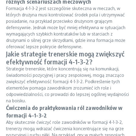
różnych scenariuszach meczowych
Formacja 4-1-3-2 jest szczególnie skuteczna w meczach, w
których drużyna musi kontrolować środek pola i utrzymywać
posiadanie, na przykład przeciwko drużynom grającym
defensywnie. Jednak może być mniej efektywna w sytuacjach
wymagających szybkich kontrataków lub w starciach z
drużynami o silnej grze skrzydłami, gdzie inna formacja może
oferować lepsze pokrycie defensywne.
Jakie strategie trenerskie mogą zwiększyć
efektywność formacji 4-1-3-2?
Strategie trenerskie, które koncentrują się na komunikacji,
świadomości pozycyjnej i pracy zespołowej, mogą znacząco
zwiększyć efektywność formacji 4-1-3-2. Podkreślenie tych
elementów pomaga zawodnikom zrozumieć ich role i
odpowiedzialności, co prowadzi do lepszej ogólnej wydajności
na boisku.
Ćwiczenia do praktykowania ról zawodników w
formacji 4-1-3-2
Aby skutecznie ćwiczyć role zawodników w formacji 4-1-3-2,
trenerzy mogą wdrażać ćwiczenia koncentrujące się na grze
pozycyjnej i ruchu piłki. Na przykład, gry w małych zespołach