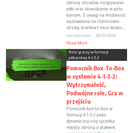
obronę strzałów, rozgrywanie
piłki oraz dowodzenie w polu
karnym. Z uwagi na możliwość
wystawienia na różnorodne
strzały, bramkarz musi dosko...
Leo Donovan
28/01/2026
Read More
Role graczy w formacji
piłkarskiej 4-1-3-2
Pomocnik Box-To-Box
w systemie 4-1-3-2:
Wytrzymałość,
Podwójne role, Gra w
przejściu
Pomocnik box-to-box w
formacji 4-1-3-2 pełni
dynamiczną rolę łącznika
między obroną a atakiem,