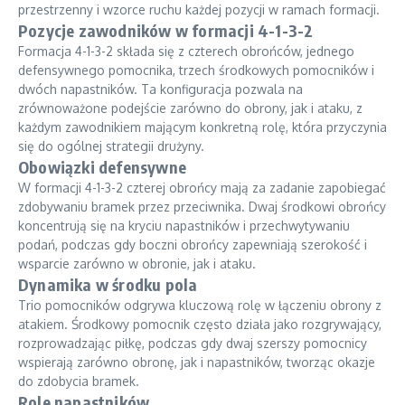
przestrzenny i wzorce ruchu każdej pozycji w ramach formacji.
Pozycje zawodników w formacji 4-1-3-2
Formacja 4-1-3-2 składa się z czterech obrońców, jednego
defensywnego pomocnika, trzech środkowych pomocników i
dwóch napastników. Ta konfiguracja pozwala na
zrównoważone podejście zarówno do obrony, jak i ataku, z
każdym zawodnikiem mającym konkretną rolę, która przyczynia
się do ogólnej strategii drużyny.
Obowiązki defensywne
W formacji 4-1-3-2 czterej obrońcy mają za zadanie zapobiegać
zdobywaniu bramek przez przeciwnika. Dwaj środkowi obrońcy
koncentrują się na kryciu napastników i przechwytywaniu
podań, podczas gdy boczni obrońcy zapewniają szerokość i
wsparcie zarówno w obronie, jak i ataku.
Dynamika w środku pola
Trio pomocników odgrywa kluczową rolę w łączeniu obrony z
atakiem. Środkowy pomocnik często działa jako rozgrywający,
rozprowadzając piłkę, podczas gdy dwaj szerszy pomocnicy
wspierają zarówno obronę, jak i napastników, tworząc okazje
do zdobycia bramek.
Role napastników