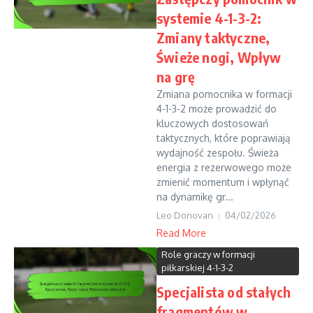
systemie 4-1-3-2:
Zmiany taktyczne,
Świeże nogi, Wpływ
na grę
Zmiana pomocnika w formacji
4-1-3-2 może prowadzić do
kluczowych dostosowań
taktycznych, które poprawiają
wydajność zespołu. Świeża
energia z rezerwowego może
zmienić momentum i wpłynąć
na dynamikę gr...
Leo Donovan
04/02/2026
Read More
Role graczy w formacji
piłkarskiej 4-1-3-2
Specjalista od stałych
fragmentów w