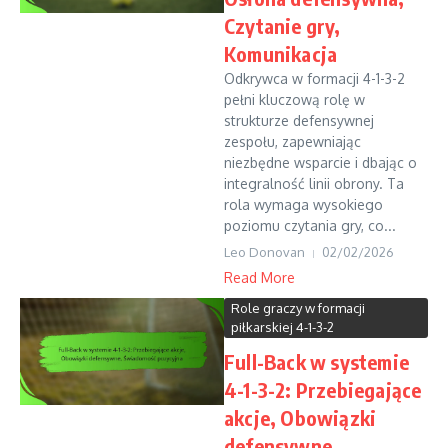
Czytanie gry,
Komunikacja
Odkrywca w formacji 4-1-3-2
pełni kluczową rolę w
strukturze defensywnej
zespołu, zapewniając
niezbędne wsparcie i dbając o
integralność linii obrony. Ta
rola wymaga wysokiego
poziomu czytania gry, co...
Leo Donovan
02/02/2026
Read More
Role graczy w formacji
piłkarskiej 4-1-3-2
Full-Back w systemie
4-1-3-2: Przebiegające
akcje, Obowiązki
defensywne,