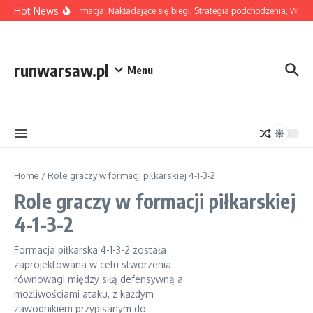
Skip to content
Hot News
4-1-3-2 Formacja: Nakładające się biegi, Strategia podchodzenia, Wymia
runwarsaw.pl
Menu
Home
/
Role graczy w formacji piłkarskiej 4-1-3-2
Role graczy w formacji piłkarskiej
4-1-3-2
Formacja piłkarska 4-1-3-2 została
zaprojektowana w celu stworzenia
równowagi między siłą defensywną a
możliwościami ataku, z każdym
zawodnikiem przypisanym do