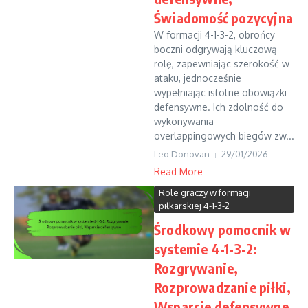
Świadomość pozycyjna
W formacji 4-1-3-2, obrońcy
boczni odgrywają kluczową
rolę, zapewniając szerokość w
ataku, jednocześnie
wypełniając istotne obowiązki
defensywne. Ich zdolność do
wykonywania
overlappingowych biegów zw...
Leo Donovan
29/01/2026
Read More
Role graczy w formacji
piłkarskiej 4-1-3-2
Środkowy pomocnik w
systemie 4-1-3-2:
Rozgrywanie,
Rozprowadzanie piłki,
Wsparcie defensywne