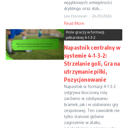
wyjątkowych umiejętności
dryblingu oraz dob...
Leo Donovan
26/01/2026
Read More
Role graczy w formacji
piłkarskiej 4-1-3-2
Napastnik centralny w
systemie 4-1-3-2:
Strzelanie goli, Gra na
utrzymanie piłki,
Pozycjonowanie
Napastnik w formacji 4-1-3-2
odgrywa kluczową rolę
zarówno w zdobywaniu
bramek, jak i w ułatwianiu gry
zespołowej. Ten zawodnik nie
tylko stanowi główne
zagrożenie w ataku,