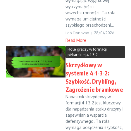
wymagając wyjątkowej
wytrzymałości i
wszechstronności. Ta rola
wymaga umiejętności
szybkiego przechodzeni...
Leo Donovan
28/01/2026
Read More
Role graczy w formacji
piłkarskiej 4-1-3-2
Skrzydłowy w
systemie 4-1-3-2:
Szybkość, Drybling,
Zagrożenie bramkowe
Napastnik skrzydłowy w
formacji 4-1-3-2 jest kluczowy
dla napędzania ataku drużyny i
zapewniania wsparcia
defensywnego. Ta rola
wymaga połączenia szybkości,