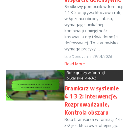
Środkowy pomocnik w formacji
4-1-3-2 odgrywa kluczową rolę
w łączeniu obrony i ataku,
wymagając unikalnej
kombinacji umiejętności
kreowania gry i świadomości
defensywnej. To stanowisko
wymaga precyzyj...
Leo Donovan
29/01/2026
Read More
Role graczy w formacji
piłkarskiej 4-1-3-2
Bramkarz w systemie
4-1-3-2: Interwencje,
Rozprowadzanie,
Kontrola obszaru
Rola bramkarza w formacji 4-1-
3-2 jest kluczowa, obejmując