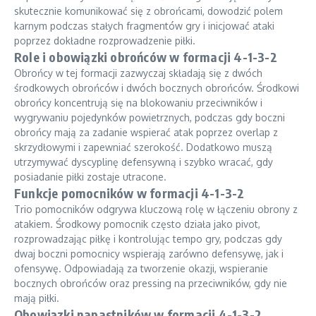
skutecznie komunikować się z obrońcami, dowodzić polem
karnym podczas stałych fragmentów gry i inicjować ataki
poprzez dokładne rozprowadzenie piłki.
Role i obowiązki obrońców w formacji 4-1-3-2
Obrońcy w tej formacji zazwyczaj składają się z dwóch
środkowych obrońców i dwóch bocznych obrońców. Środkowi
obrońcy koncentrują się na blokowaniu przeciwników i
wygrywaniu pojedynków powietrznych, podczas gdy boczni
obrońcy mają za zadanie wspierać atak poprzez overlap z
skrzydłowymi i zapewniać szerokość. Dodatkowo muszą
utrzymywać dyscyplinę defensywną i szybko wracać, gdy
posiadanie piłki zostaje utracone.
Funkcje pomocników w formacji 4-1-3-2
Trio pomocników odgrywa kluczową rolę w łączeniu obrony z
atakiem. Środkowy pomocnik często działa jako pivot,
rozprowadzając piłkę i kontrolując tempo gry, podczas gdy
dwaj boczni pomocnicy wspierają zarówno defensywę, jak i
ofensywę. Odpowiadają za tworzenie okazji, wspieranie
bocznych obrońców oraz pressing na przeciwników, gdy nie
mają piłki.
Obowiązki napastników w formacji 4-1-3-2