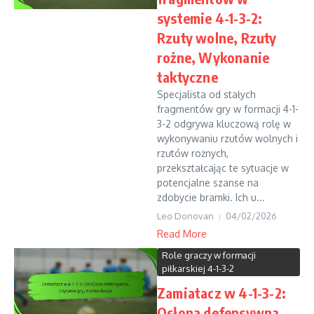
systemie 4-1-3-2:
Rzuty wolne, Rzuty
rożne, Wykonanie
taktyczne
Specjalista od stałych
fragmentów gry w formacji 4-1-
3-2 odgrywa kluczową rolę w
wykonywaniu rzutów wolnych i
rzutów rożnych,
przekształcając te sytuacje w
potencjalne szanse na
zdobycie bramki. Ich u...
Leo Donovan
04/02/2026
Read More
Role graczy w formacji
piłkarskiej 4-1-3-2
Zamiatacz w 4-1-3-2:
Osłona defensywna,